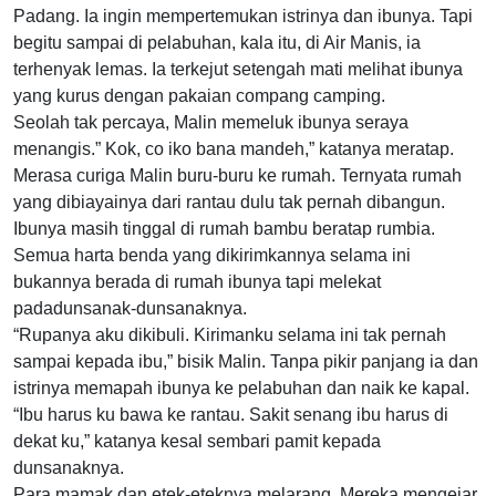
Padang. Ia ingin mempertemukan istrinya dan ibunya. Tapi
begitu sampai di pelabuhan, kala itu, di Air Manis, ia
terhenyak lemas. Ia terkejut setengah mati melihat ibunya
yang kurus dengan pakaian compang camping.
Seolah tak percaya, Malin memeluk ibunya seraya
menangis.” Kok, co iko bana mandeh,” katanya meratap.
Merasa curiga Malin buru-buru ke rumah. Ternyata rumah
yang dibiayainya dari rantau dulu tak pernah dibangun.
Ibunya masih tinggal di rumah bambu beratap rumbia.
Semua harta benda yang dikirimkannya selama ini
bukannya berada di rumah ibunya tapi melekat
padadunsanak-dunsanaknya.
“Rupanya aku dikibuli. Kirimanku selama ini tak pernah
sampai kepada ibu,” bisik Malin. Tanpa pikir panjang ia dan
istrinya memapah ibunya ke pelabuhan dan naik ke kapal.
“Ibu harus ku bawa ke rantau. Sakit senang ibu harus di
dekat ku,” katanya kesal sembari pamit kepada
dunsanaknya.
Para mamak dan etek-eteknya melarang. Mereka mengejar