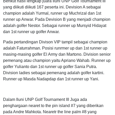
Berikut hasil lengkap juara Iluni UNP Golf Tournament III
yang diikuti diikuti 167 peserta ini. Devision A sebagai
champion adalah Yurmal, runner up Muchrizal dan 1st
runner up Anwar. Pada Devision B yang menjadi champion
adalah golfer Nestor. Sebagai runner up Mursyid Hidayat
dan 1st runner up golfer Anwar.
Pada pertandingan Divison VIP tampil sebagai champion
adalah Faturrahman. Posisi runrrner up dan 1st runner up
masing-masing golfer El Army dan Martono. Division senior
pemenang atau champion yaitu Apriano Wahab. Runner up
golfer Yulianto dan 1st runner up golfer Sania Putra.
Division ladies sebagai pemenang adalah golfer kartini.
Runner up Masda Nadapdap dan 1st runner up Yani.
Dalam Iluni UNP Golf Tournament III Juga ada
penghargaan nearet to the pin island #7 yang diberikan
pada Andre Mahkota. Nearetr the line palm #8 yang