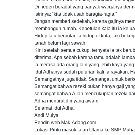
Di negeri beradat yang banyak warganya derma
istrinya: “kita tidak usah baragia-ragia.”
Jangan memberi sedekah, karena gajinya mem
membangun rumah. Kebetulan kala itu ia kelu
Hidup lalu berputar. Ia hidup di kota, laki bek
tanah belum lagi sawah.
Kini setelah semua cukup, ternyata ia tak beru
diterima. Apa sebab karena tamu adalah lamban
Ia merasa ada orang lain yang lebih kaya ya
Idul Adhanya sudah puluhan kali ia rayakan. H
Semangatnya juga tidak. Semangat untuk berko
Semangat bahwa rezeki bukan hanya gaji yang
semangat bahwa Allah mencukuplan rezeki dan m
Adha menurut diri yang awam.
Selamat Idul Adha.
Andi Mulya
Pendiri web
Mak-Adang.com
Lokasi Pintu masuk jalan Utama ke SMP Muh