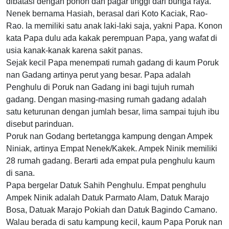
dibatasi dengan pohon dan pagar tinggi dari bunga raya.
Nenek bernama Hasiah, berasal dari Koto Kaciak, Rao-
Rao. Ia memiliki satu anak laki-laki saja, yakni Papa. Konon
kata Papa dulu ada kakak perempuan Papa, yang wafat di
usia kanak-kanak karena sakit panas.
Sejak kecil Papa menempati rumah gadang di kaum Poruk
nan Gadang artinya perut yang besar. Papa adalah
Penghulu di Poruk nan Gadang ini bagi tujuh rumah
gadang. Dengan masing-masing rumah gadang adalah
satu keturunan dengan jumlah besar, lima sampai tujuh ibu
disebut parinduan.
Poruk nan Godang bertetangga kampung dengan Ampek
Niniak, artinya Empat Nenek/Kakek. Ampek Ninik memiliki
28 rumah gadang. Berarti ada empat pula penghulu kaum
di sana.
Papa bergelar Datuk Sahih Penghulu. Empat penghulu
Ampek Ninik adalah Datuk Parmato Alam, Datuk Marajo
Bosa, Datuak Marajo Pokiah dan Datuk Bagindo Camano.
Walau berada di satu kampung kecil, kaum Papa Poruk nan