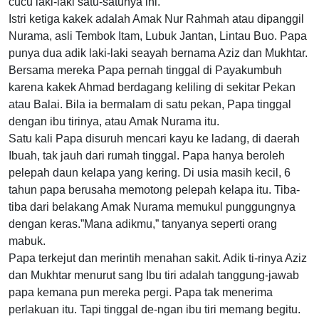
cucu laki-laki satu-satunya ini.
Istri ketiga kakek adalah Amak Nur Rahmah atau dipanggil
Nurama, asli Tembok Itam, Lubuk Jantan, Lintau Buo. Papa
punya dua adik laki-laki seayah bernama Aziz dan Mukhtar.
Bersama mereka Papa pernah tinggal di Payakumbuh
karena kakek Ahmad berdagang keliling di sekitar Pekan
atau Balai. Bila ia bermalam di satu pekan, Papa tinggal
dengan ibu tirinya, atau Amak Nurama itu.
Satu kali Papa disuruh mencari kayu ke ladang, di daerah
Ibuah, tak jauh dari rumah tinggal. Papa hanya beroleh
pelepah daun kelapa yang kering. Di usia masih kecil, 6
tahun papa berusaha memotong pelepah kelapa itu. Tiba-
tiba dari belakang Amak Nurama memukul punggungnya
dengan keras.”Mana adikmu,” tanyanya seperti orang
mabuk.
Papa terkejut dan merintih menahan sakit. Adik ti-rinya Aziz
dan Mukhtar menurut sang Ibu tiri adalah tanggung-jawab
papa kemana pun mereka pergi. Papa tak menerima
perlakuan itu. Tapi tinggal de-ngan ibu tiri memang begitu.