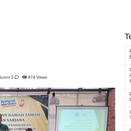
T
lumni
2
874 Views