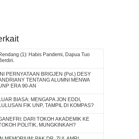
erkait
Rendang (1): Habis Pandemi, Dapua Tuo
Berdiri.
INI PERNYATAAN BRIGJEN (Pol.) DESY
ANDRIANY TENTANG ALUMNI MENWA
UNP ERA 90-AN
LUAR BIASA: MENGAPA JON EDDI,
LULUSAN FIK UNP, TAMPIL DI KOMPAS?
GANEFRI: DARI TOKOH AKADEMIK KE
TOKOH POLITIK, MUNGKINKAH?
IN MEMORIUM: PAK DR. ZUL AMRI,