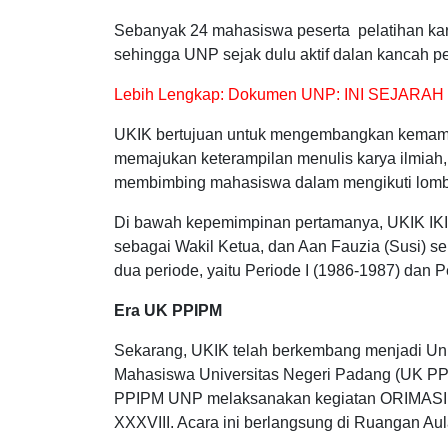
Sebanyak 24 mahasiswa peserta pelatihan kary
sehingga UNP sejak dulu aktif dalan kancah pe
Lebih Lengkap:
Dokumen UNP: INI SEJARAH
UKIK bertujuan untuk mengembangkan kemamp
memajukan keterampilan menulis karya ilmiah,
membimbing mahasiswa dalam mengikuti lomba i
Di bawah kepemimpinan pertamanya, UKIK IKI
sebagai Wakil Ketua, dan Aan Fauzia (Susi) s
dua periode, yaitu Periode I (1986-1987) dan P
Era UK PPIPM
Sekarang, UKIK telah berkembang menjadi Uni
Mahasiswa Universitas Negeri Padang (UK P
PPIPM UNP melaksanakan kegiatan ORIMASINA
XXXVIII. Acara ini berlangsung di Ruangan Aul