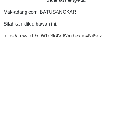
Selamat mengikuti.
Mak-adang.com, BATUSANGKAR.
Silahkan klik dibawah ini:
https://fb.watch/xLW1o3k4VJ/?mibextid=Nif5oz