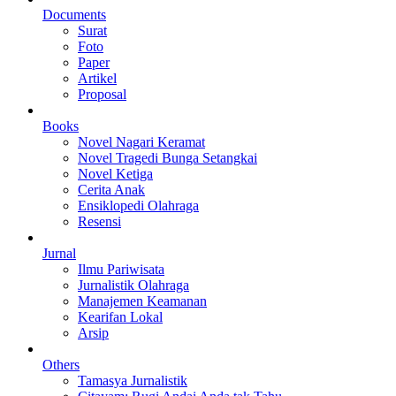
Documents
Surat
Foto
Paper
Artikel
Proposal
Books
Novel Nagari Keramat
Novel Tragedi Bunga Setangkai
Novel Ketiga
Cerita Anak
Ensiklopedi Olahraga
Resensi
Jurnal
Ilmu Pariwisata
Jurnalistik Olahraga
Manajemen Keamanan
Kearifan Lokal
Arsip
Others
Tamasya Jurnalistik