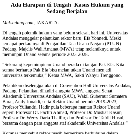
Ada Harapan di Tengah Kasus Hukum yang
Sedang Berjalan
Mak-adang.com,
JAKARTA.
Di tengah polemik hukum yang belum selesai, hari ini, Universitas
Andalas menggelar pelantikan rektor baru, Efa Yonnedi. Meski
terdapat perkaranya di Pengadilan Tata Usaha Negara (PTUN)
Padang, Majelis Wali Amanat (MWA) tetap melantiknya untuk
memimpin Unand selama periode 2023-2028.
“Sekarang kepemimpinan Unand berada di tangan Pak Efa. Kita
semua berharap Pak Efa bisa melanjutkan Unand menjadi
universitas terkemuka,” Ketua MWA, Sakti Wahyu Trenggono.
Pelantikan diselenggarakan di Convention Hall Universitas Andalas,
Padang. Pelantikan dihadiri anggota MWA, anggota Senat
Akademik Universitas Andalas (SAU), Wakil Gubernur Sumatera
Barat, Audy Jonaldi, serta Rektor Unand periode 2019-2023,
Profesor Yuliandri. Hadir pula beberapa mantan Rektor Unand
seperti Profesor Dr. Fachri Ahmad, Profesor Dr. Musliar Kasim,
Profesor Dr. Werry Darta Thaifur, dan Profesor Dr. Tafdil Husni,
bersama dengan para anggota staf akademik Universitas Andalas.”
Kompas menyebut rektor masih berperkara berhubung dalam