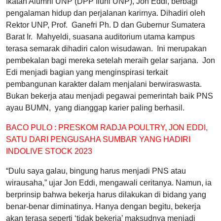
Ikatan Alumni UNP (DPP Iluni UNP), Jon Eddi, berbagi
pengalaman hidup dan perjalanan karirnya. Dihadiri oleh
Rektor UNP, Prof. Ganefri Ph. D dan Gubernur Sumatera
Barat Ir. Mahyeldi, suasana auditorium utama kampus
terasa semarak dihadiri calon wisudawan. Ini merupakan
pembekalan bagi mereka setelah meraih gelar sarjana. Jon
Edi menjadi bagian yang menginspirasi terkait
pembangunan karakter dalam menjalani berwiraswasta.
Bukan bekerja atau menjadi pegawai pemerintah baik PNS
ayau BUMN, yang dianggap karier paling berhasil.
BACO PULO :
PRESKOM RADJA POULTRY, JON EDDI,
SATU DARI PENGUSAHA SUMBAR YANG HADIRI
INDOLIVE STOCK 2023
“Dulu saya galau, bingung harus menjadi PNS atau
wirausaha,” ujar Jon Eddi, mengawali ceritanya. Namun, ia
berprinsip bahwa bekerja harus dilakukan di bidang yang
benar-benar diminatinya. Hanya dengan begitu, bekerja
akan terasa seperti ‘tidak bekerja’ maksudnya menjadi