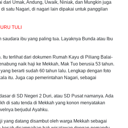
i dari Umak, Andung, Uwaik, Niniak, dan Mungkin juga
di satu Nagari, di nagari lain dipakai untuk panggilan
JURU TULI
an saudara ibu yang paling tua. Layaknya Bunda atau Ibu
. Itu terlihat dari dokumen Rumah Kayu di Piliang Balai-
enabung naik haji ke Mekkah, Mak Tuo berusia 53 tahun.
ang berarti sudah 60 tahun lalu. Lengkap dengan foto
 kala itu. Juga cap pemerintahan Nagari, sebagai
dasar di SD Negeri 2 Duri, atau SD Pusat namanya. Ada
kh di satu tenda di Mekkah yang konon menyatakan
velnya berjudul Ayahku.
haji yang datang disambut oleh warga Mekkah sebagai
uh-kesah disampaikan bak wisatawan dengan pemandu