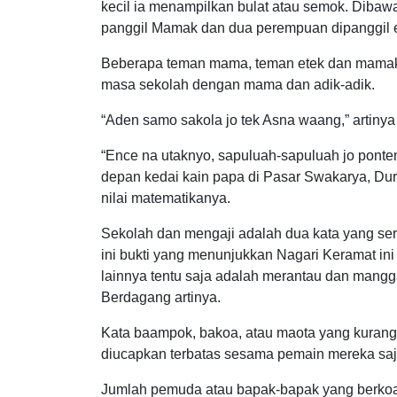
kecil ia menampilkan bulat atau semok. Dibaw
panggil Mamak dan dua perempuan dipanggil e
Beberapa teman mama, teman etek dan mama
masa sekolah dengan mama dan adik-adik.
“Aden samo sakola jo tek Asna waang,” artin
“Ence na utaknyo, sapuluah-sapuluah jo ponte
depan kedai kain papa di Pasar Swakarya, Duri,
nilai matematikanya.
Sekolah dan mengaji adalah dua kata yang se
ini bukti yang menunjukkan Nagari Keramat in
lainnya tentu saja adalah merantau dan mang
Berdagang artinya.
Kata baampok, bakoa, atau maota yang kurang t
diucapkan terbatas sesama pemain mereka saj
Jumlah pemuda atau bapak-bapak yang berkoa