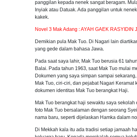
panggilan kepada nenek sangat beragam. Mula
Inyiak atau Datuak. Ada panggilan untuk nenek 
kakek.
Novel 3 Mak Adang : AYAH GAEK RASYIDIN 
Demikian pula Mak Tuo. Di Nagari lain diartik
yang gede dalam bahasa Jawa.
Pada saat saya lahir, Mak Tuo berusia 61 tahun
Balai. Pada tahun 1963, saat Mak Tuo mulai m
Dokumen yang saya simpan sampai sekarang, y
Mak Tuo, ciri-ciri, dan pejabat Nagari Keramat
dokumen identitas Mak Tuo berangkat Haji.
Mak Tuo berangkat haji sewaktu saya sekolah 
foto Mak Tuo bersalaman dengan seorang Syei
nama baru, seperti dijelaskan Hamka dalam no
Di Mekkah kala itu ada tradisi setiap jamaah 
keluarga baru. Kepada merekalah semua kel